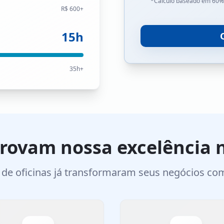
*Cálculo baseado em 60%
R$ 600+
15
h
35h+
ovam nossa excelência n
de oficinas já transformaram seus negócios co