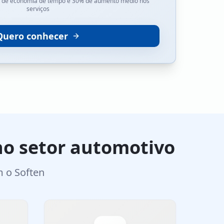
 de economia de tempo e 30% de aumento médio nos
serviços
Quero conhecer
o setor automotivo
m o Soften