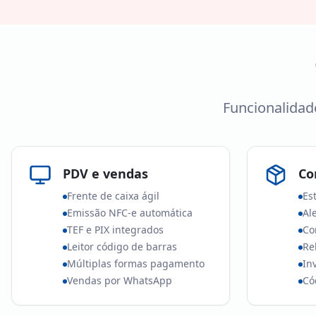
Funcionalidad
PDV e vendas
Co
Frente de caixa ágil
Es
Emissão NFC-e automática
Al
TEF e PIX integrados
Co
Leitor código de barras
Re
Múltiplas formas pagamento
In
Vendas por WhatsApp
Có